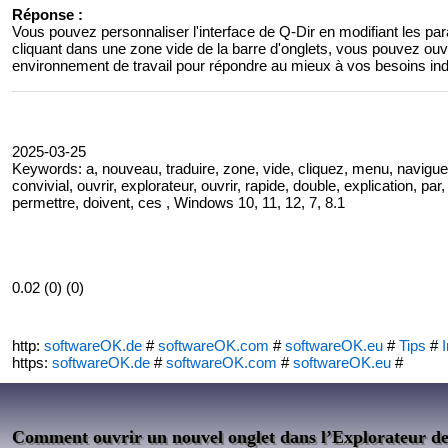
Réponse :
Vous pouvez personnaliser l'interface de Q-Dir en modifiant les pa
cliquant dans une zone vide de la barre d'onglets, vous pouvez ouv
environnement de travail pour répondre au mieux à vos besoins in
2025-03-25
Keywords: a, nouveau, traduire, zone, vide, cliquez, menu, naviguer
convivial, ouvrir, explorateur, ouvrir, rapide, double, explication, par,
permettre, doivent, ces , Windows 10, 11, 12, 7, 8.1
0.02 (0) (0)
http:
softwareOK.de
#
softwareOK.com
#
softwareOK.eu
#
Tips
#
I
https:
softwareOK.de
#
softwareOK.com
#
softwareOK.eu
#
Comment ouvrir un nouvel onglet dans l’Explorateur de 