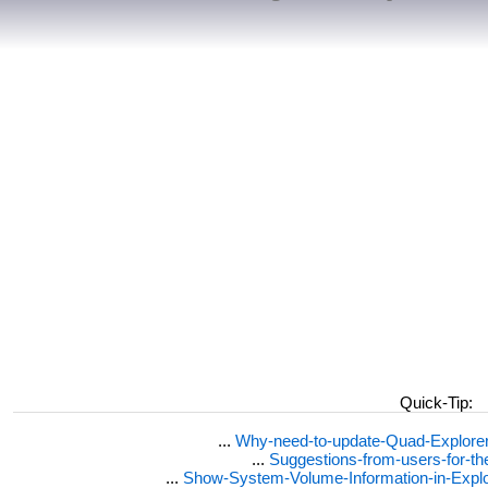
Quick-Tip:
...
Why-need-to-update-Quad-Explore
...
Suggestions-from-users-for-t
...
Show-System-Volume-Information-in-Expl