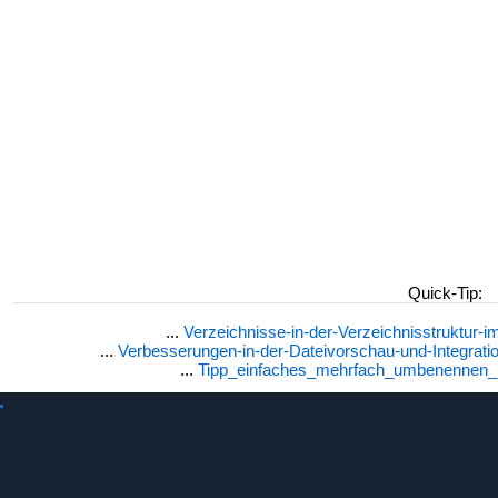
Spalte „Ordnergröße“ in 7?
Prozentsatz des Ordnerverhältnisses?
Ordnergröße 2019 Server?
Ordnergröße in Windows 11 anzeigen?
Ordnergröße in MB anzeigen?
Nach Verzeichnisgröße im Q-Verzeichnis sortieren?
Microsoft Windows Server 2019 Ordnergröße anzeigen?
Wie hoch ist die Größe meines Windows 7?
Verzeichnis in MB Windows?
Windows-Server-Dateianzeige nach Größe?
Win 7 zeigt Ordnergröße in der Größenspalte an?
Windows 2008, wie werden Ordnerdateigrößen angezeigt?
Dirsize win7?
Freeware, doppelte Datei gelesen?
Ordnergröße Freeware Windows 10?
Prozentsatz anzeigen?
Quick-Tip:
Dir-Ordnergröße, Dateigröße in MB anzeigen Windows 10/1
Qdir-Größenbyte und Ordnergrößenspalte?
...
Verzeichnisse-in-der-Verzeichnisstruktur
Ordnergröße in Spalte anzeigen!
...
Verbesserungen-in-der-Dateivorschau-und-Integrat
Q-dir-Spaltengröße?
...
Tipp_einfaches_mehrfach_umbenennen_i
Ordnergröße für Windows 2003?
Windows 10-Ordnergröße?
Ordnergröße in MB?
Größenspalte für Ordner anzeigen?
Wie kann ich anzeigen, wie viele Dateien in Vista-Ordnern i
Windows 10 spaltet die Anzahl der Dateien im Ordner auf?