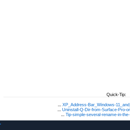
Quick-Tip:
...
XP_Address-Bar_Windows-11_and_1
...
Uninstall-Q-Dir-from-Surface-Pro
...
Tip-simple-several-rename-in-the