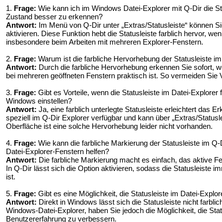
1.
Frage:
Wie kann ich im Windows Datei-Explorer mit Q-Dir die Sta
Zustand besser zu erkennen?
Antwort:
Im Menü von Q-Dir unter „Extras/Statusleiste“ können Sie
aktivieren. Diese Funktion hebt die Statusleiste farblich hervor, wen
insbesondere beim Arbeiten mit mehreren Explorer-Fenstern.
2.
Frage:
Warum ist die farbliche Hervorhebung der Statusleiste im
Antwort:
Durch die farbliche Hervorhebung erkennen Sie sofort, w
bei mehreren geöffneten Fenstern praktisch ist. So vermeiden Sie
3.
Frage:
Gibt es Vorteile, wenn die Statusleiste im Datei-Explorer fa
Windows einstellen?
Antwort:
Ja, eine farblich unterlegte Statusleiste erleichtert das 
speziell im Q-Dir Explorer verfügbar und kann über „Extras/Statusl
Oberfläche ist eine solche Hervorhebung leider nicht vorhanden.
4.
Frage:
Wie kann die farbliche Markierung der Statusleiste im Q-
Datei-Explorer-Fenstern helfen?
Antwort:
Die farbliche Markierung macht es einfach, das aktive Fen
In Q-Dir lässt sich die Option aktivieren, sodass die Statusleiste i
ist.
5.
Frage:
Gibt es eine Möglichkeit, die Statusleiste im Datei-Explo
Antwort:
Direkt in Windows lässt sich die Statusleiste nicht farbli
Windows-Datei-Explorer, haben Sie jedoch die Möglichkeit, die Stat
Benutzererfahrung zu verbessern.