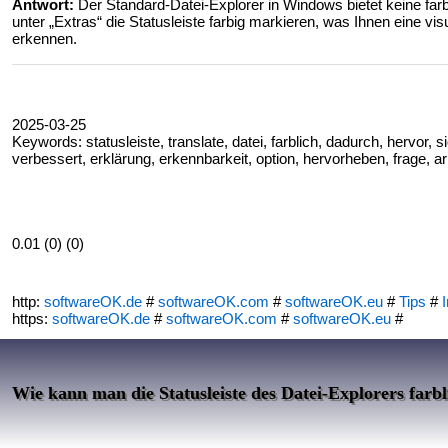
Antwort:
Der Standard-Datei-Explorer in Windows bietet keine far
unter „Extras“ die Statusleiste farbig markieren, was Ihnen eine vis
erkennen.
2025-03-25
Keywords: statusleiste, translate, datei, farblich, dadurch, hervor, sic
verbessert, erklärung, erkennbarkeit, option, hervorheben, frage, ar
0.01 (0) (0)
http:
softwareOK.de
#
softwareOK.com
#
softwareOK.eu
#
Tips
#
I
https:
softwareOK.de
#
softwareOK.com
#
softwareOK.eu
#
Wie kann man die Statusleiste des Datei-Explorers farb