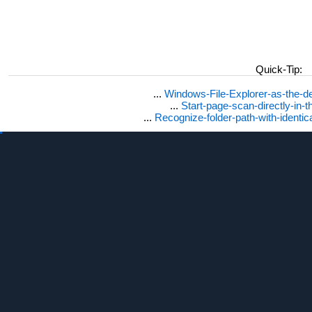
Quick-Tip:
...
Windows-File-Explorer-as-the-de
...
Start-page-scan-directly-in-t
...
Recognize-folder-path-with-identi