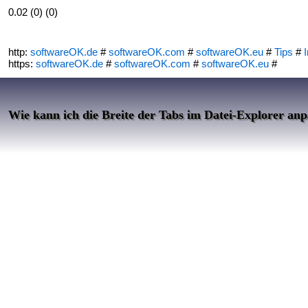
0.02 (0) (0)
http:
softwareOK.de
#
softwareOK.com
#
softwareOK.eu
#
Tips
#
I
https:
softwareOK.de
#
softwareOK.com
#
softwareOK.eu
#
Wie kann ich die Breite der Tabs im Datei-Explorer an