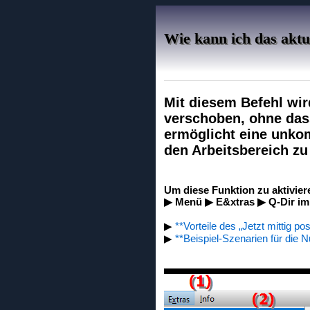
Wie kann ich das aktue
Mit diesem Befehl wir
verschoben, ohne das
ermöglicht eine unkom
den Arbeitsbereich zu
Um diese Funktion zu aktivier
▶ Menü ▶ E&xtras ▶ Q-Dir imme
▶
**Vorteile des „Jetzt mittig p
▶
**Beispiel-Szenarien für die N