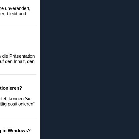
he unverändert,
ert bleibt und
 die Präsentation
f den Inhalt, den
tionieren?
tet, können Sie
tig positionieren“
ung in Windows?