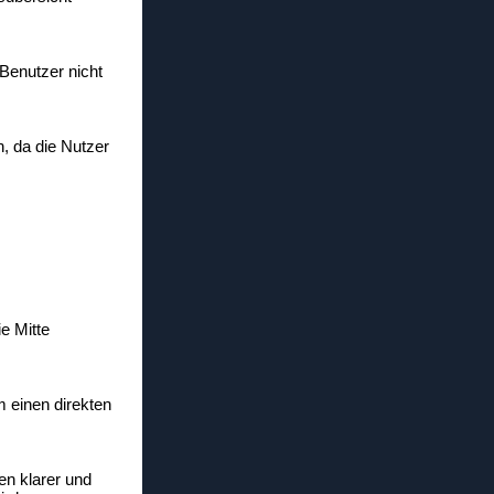
 Benutzer nicht
, da die Nutzer
e Mitte
m einen direkten
en klarer und