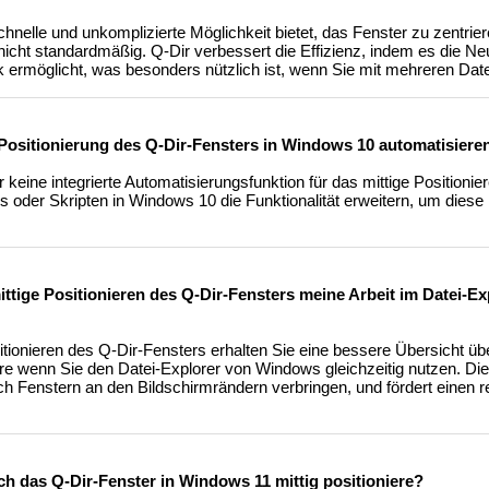
nelle und unkomplizierte Möglichkeit bietet, das Fenster zu zentrier
nicht standardmäßig. Q-Dir verbessert die Effizienz, indem es die Ne
k ermöglicht, was besonders nützlich ist, wenn Sie mit mehreren Date
 Positionierung des Q-Dir-Fensters in Windows 10 automatisiere
r keine integrierte Automatisierungsfunktion für das mittige Positioni
s oder Skripten in Windows 10 die Funktionalität erweitern, um diese
mittige Positionieren des Q-Dir-Fensters meine Arbeit im Datei-E
tionieren des Q-Dir-Fensters erhalten Sie eine bessere Übersicht übe
e wenn Sie den Datei-Explorer von Windows gleichzeitig nutzen. Dies
ch Fenstern an den Bildschirmrändern verbringen, und fördert einen 
ch das Q-Dir-Fenster in Windows 11 mittig positioniere?