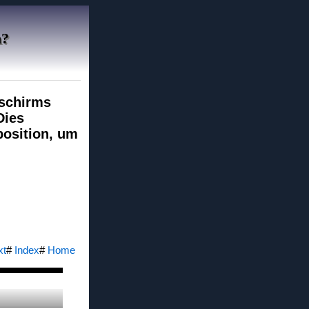
n?
dschirms
Dies
position, um
xt
#
Index
#
Home