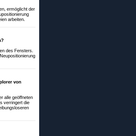
en, ermöglicht der
upositionierung
ien arbeiten.
n?
eren des Fensters.
 Neupositionierung
xplorer von
r alle geöffneten
 verringert die
reibungsloseren