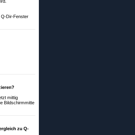
ird.
 Q-Dir-Fenster
zieren?
tzt mittig
e Bildschirmmitte
ergleich zu Q-