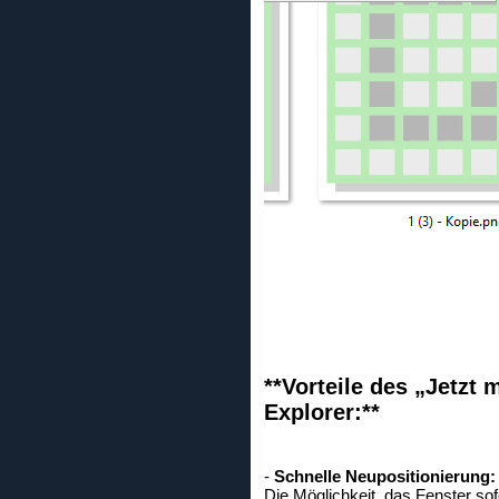
**Vorteile des „Jetzt 
Explorer:**
-
Schnelle Neupositionierung:
Die Möglichkeit, das Fenster sof