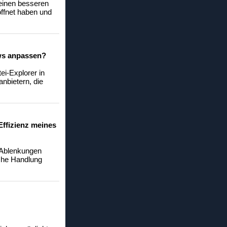
 einen besseren
öffnet haben und
ows anpassen?
ei-Explorer in
anbietern, die
Effizienz meines
e Ablenkungen
ache Handlung