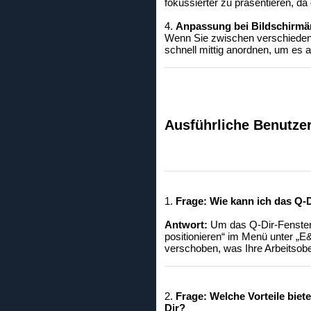
fokussierter zu präsentieren, da
4.
Anpassung bei Bildschirm
Wenn Sie zwischen verschieden
schnell mittig anordnen, um es
Ausführliche Benutze
1.
Frage:
Wie kann ich das Q-D
Antwort:
Um das Q-Dir-Fenster i
positionieren“ im Menü unter „E
verschoben, was Ihre Arbeitsober
2.
Frage:
Welche Vorteile biet
Dir?