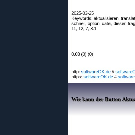
2025-03-25
Keywords: aktualisieren, translate
schnell, option, datei, dieser, f
11, 12, 7, 8.1
0.03 (0) (0)
http:
softwareOK.de
#
software
https:
softwareOK.de
#
softwar
Wie kann der Button Aktual