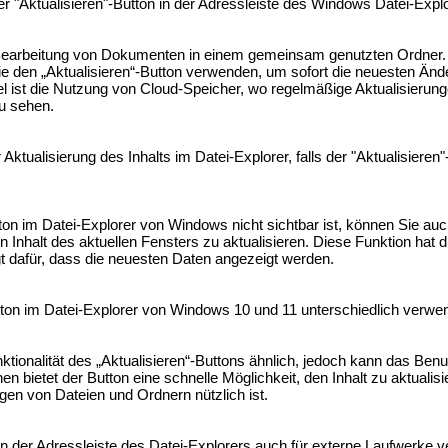
 "Aktualisieren"-Button in der Adressleiste des Windows Datei-Explore
 Bearbeitung von Dokumenten in einem gemeinsam genutzten Ordner.
 Sie den „Aktualisieren“-Button verwenden, um sofort die neuesten Än
l ist die Nutzung von Cloud-Speicher, wo regelmäßige Aktualisierunge
u sehen.
Aktualisierung des Inhalts im Datei-Explorer, falls der "Aktualisieren"
ton im Datei-Explorer von Windows nicht sichtbar ist, können Sie auc
 Inhalt des aktuellen Fensters zu aktualisieren. Diese Funktion hat d
t dafür, dass die neuesten Daten angezeigt werden.
utton im Datei-Explorer von Windows 10 und 11 unterschiedlich verw
ktionalität des „Aktualisieren“-Buttons ähnlich, jedoch kann das Benu
onen bietet der Button eine schnelle Möglichkeit, den Inhalt zu aktualis
en von Dateien und Ordnern nützlich ist.
 in der Adressleiste des Datei-Explorers auch für externe Laufwerke