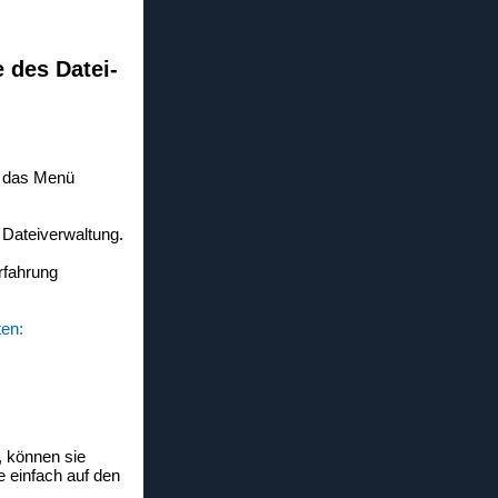
e des Datei-
e das Menü
r Dateiverwaltung.
erfahrung
ten:
 können sie
e einfach auf den