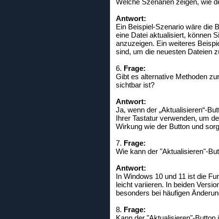
Welche Szenarien zeigen, wie der
Antwort:
Ein Beispiel-Szenario wäre die
eine Datei aktualisiert, können
anzuzeigen. Ein weiteres Beispie
sind, um die neuesten Dateien z
6.
Frage:
Gibt es alternative Methoden zur 
sichtbar ist?
Antwort:
Ja, wenn der „Aktualisieren“-But
Ihrer Tastatur verwenden, um den
Wirkung wie der Button und sorg
7.
Frage:
Wie kann der "Aktualisieren"-B
Antwort:
In Windows 10 und 11 ist die Fun
leicht variieren. In beiden Versi
besonders bei häufigen Änderung
8.
Frage:
Kann der "Aktualisieren"-Button