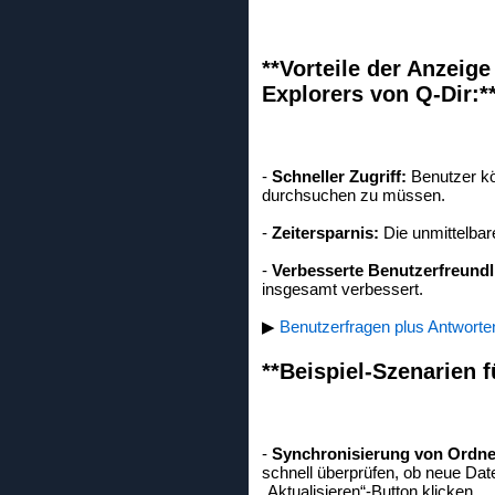
**Vorteile der Anzeige
Explorers von Q-Dir:*
-
Schneller Zugriff:
Benutzer kö
durchsuchen zu müssen.
-
Zeitersparnis:
Die unmittelbare
-
Verbesserte Benutzerfreundli
insgesamt verbessert.
▶
Benutzerfragen plus Antworten
**Beispiel-Szenarien f
-
Synchronisierung von Ordne
schnell überprüfen, ob neue Dat
„Aktualisieren“-Button klicken.