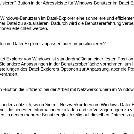
alisieren"-Button in der Adressleiste für Windows-Benutzer im Datei-E
t Windows-Benutzern im Datei-Explorer eine schnellere und effizienter
ner Datei zu aktualisieren. Dadurch wird die Benutzererfahrung verbe
tionen erleichtert werden.
tton im Datei-Explorer anpassen oder umpositionieren?
tei-Explorer von Windows ist standardmäßig an einer festen Position 
 Sie andere Anpassungen in der Benutzeroberfläche vornehmen, um Ih
nstellungen des Datei-Explorers Optionen zur Anpassung, aber die Pos
verändert.
en"-Button die Effizienz bei der Arbeit mit Netzwerkordnern im Windo
besonders nützlich, wenn Sie mit Netzwerkordnern im Windows Datei-E
nell die neuesten Informationen zu laden und so Verzögerungen zu ve
, in denen mehrere Benutzer gleichzeitig auf dieselben Dateien zug