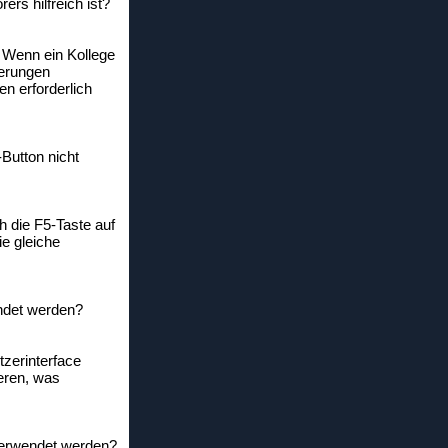
rs hilfreich ist?
 Wenn ein Kollege
derungen
n erforderlich
-Button nicht
h die F5-Taste auf
ie gleiche
endet werden?
tzerinterface
ieren, was
 verwendet werden?