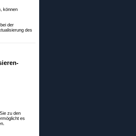
d), können
 bei der
tualisierung des
sieren-
 Sie zu den
ermöglicht es
en.