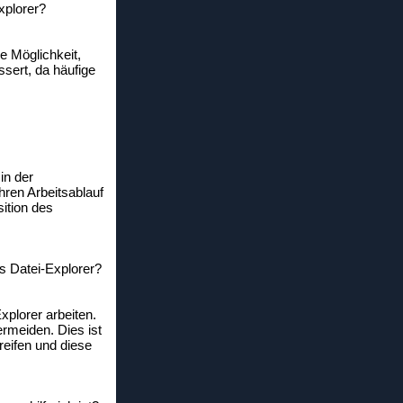
xplorer?
e Möglichkeit,
ssert, da häufige
in der
ren Arbeitsablauf
ition des
ws Datei-Explorer?
xplorer arbeiten.
rmeiden. Dies ist
reifen und diese