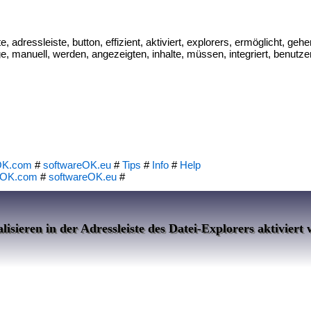
, adressleiste, button, effizient, aktiviert, explorers, ermöglicht, gehe
rage, manuell, werden, angezeigten, inhalte, müssen, integriert, benutz
OK.com
#
softwareOK.eu
#
Tips
#
Info
#
Help
eOK.com
#
softwareOK.eu
#
isieren in der Adressleiste des Datei-Explorers aktiviert