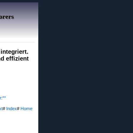
orers
integriert.
d effizient
r:**
xt
#
Index
#
Home