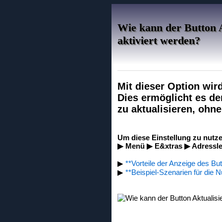
Wie kann der Button A
aktiviert werden?
Mit dieser Option wird
Dies ermöglicht es den
zu aktualisieren, oh
Um diese Einstellung zu nutze
▶ Menü ▶ E&xtras ▶ Adresslei
▶
**Vorteile der Anzeige des But
▶
**Beispiel-Szenarien für die N