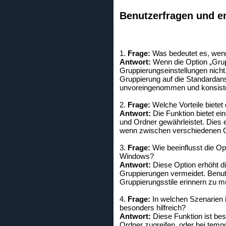
Benutzerfragen und e
1.
Frage:
Was bedeutet es, wenn 
Antwort:
Wenn die Option „Gruppi
Gruppierungseinstellungen nicht
Gruppierung auf die Standardans
unvoreingenommen und konsisten
2.
Frage:
Welche Vorteile bietet
Antwort:
Die Funktion bietet ein
und Ordner gewährleistet. Dies e
wenn zwischen verschiedenen O
3.
Frage:
Wie beeinflusst die Op
Windows?
Antwort:
Diese Option erhöht di
Gruppierungen vermeidet. Benutz
Gruppierungsstile erinnern zu 
4.
Frage:
In welchen Szenarien 
besonders hilfreich?
Antwort:
Diese Funktion ist bes
Ordner zugreifen, oder bei temp