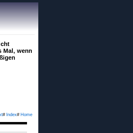
icht
s Mal, wenn
äßigen
xt
#
Index
#
Home