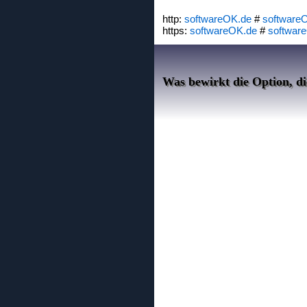
http:
softwareOK.de
#
software
https:
softwareOK.de
#
softwar
Was bewirkt die Option, d