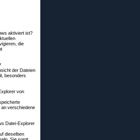
s aktiviert ist?
ktuellen
igieren, die
ht
?
nsicht der Dateien
it, besonders
Explorer von
speicherte
h an verschiedene
ws Datei-Explorer
uf dieselben
eln. Sie sorgt