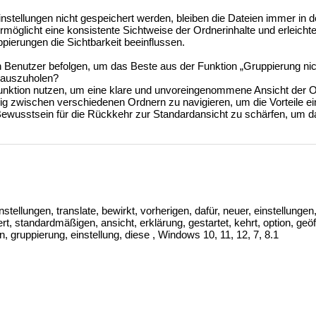
stellungen nicht gespeichert werden, bleiben die Dateien immer in d
rmöglicht eine konsistente Sichtweise der Ordnerinhalte und erleichte
pierungen die Sichtbarkeit beeinflussen.
Benutzer befolgen, um das Beste aus der Funktion „Gruppierung ni
rauszuholen?
Funktion nutzen, um eine klare und unvoreingenommene Ansicht der O
ig zwischen verschiedenen Ordnern zu navigieren, um die Vorteile ein
Bewusstsein für die Rückkehr zur Standardansicht zu schärfen, um d
stellungen, translate, bewirkt, vorherigen, dafür, neuer, einstellunge
t, standardmäßigen, ansicht, erklärung, gestartet, kehrt, option, geöff
, gruppierung, einstellung, diese , Windows 10, 11, 12, 7, 8.1