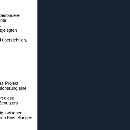
nsbesondere
ente
.
tgelegten
 übersichtlich,
es Projekt
eicherung eine
rt diese
 Benutzers
fig zwischen
hen Einstellungen