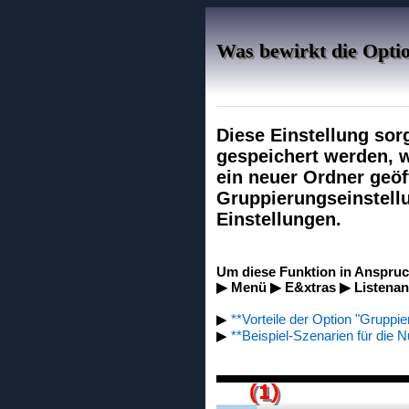
Was bewirkt die Opti
Diese Einstellung sor
gespeichert werden, w
ein neuer Ordner geöf
Gruppierungseinstell
Einstellungen.
Um diese Funktion in Anspruc
▶ Menü ▶ E&xtras ▶ Listenans
▶
**Vorteile der Option "Gruppi
▶
**Beispiel-Szenarien für die N