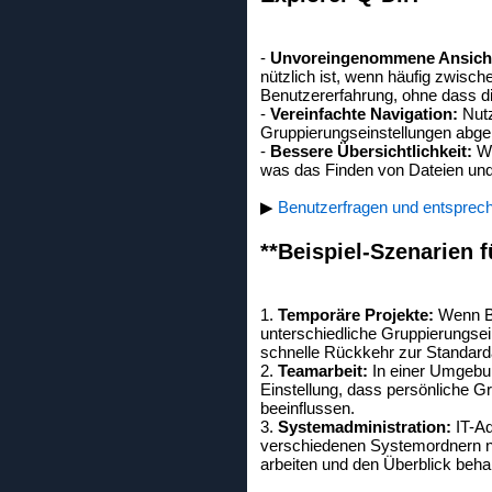
-
Unvoreingenommene Ansich
nützlich ist, wenn häufig zwisch
Benutzererfahrung, ohne dass d
-
Vereinfachte Navigation:
Nutz
Gruppierungseinstellungen abgel
-
Bessere Übersichtlichkeit:
We
was das Finden von Dateien und 
▶
Benutzerfragen und entsprec
**Beispiel-Szenarien f
1.
Temporäre Projekte:
Wenn Be
unterschiedliche Gruppierungsei
schnelle Rückkehr zur Standard
2.
Teamarbeit:
In einer Umgebun
Einstellung, dass persönliche G
beeinflussen.
3.
Systemadministration:
IT-Ad
verschiedenen Systemordnern na
arbeiten und den Überblick behal