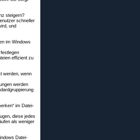
nz steigern?
nutzer schneller
wird, und
eien im Windows
 festlegen
eien effizient zu
st werden, wenn
rungen werden
andardgruppierung
erken“ im Datei-
ugen, diese jedes
äufen als weniger
Windows Datei-