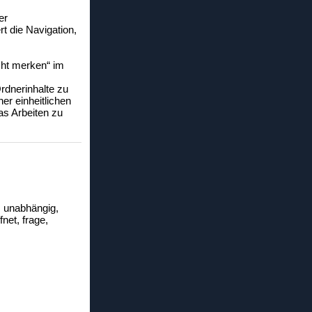
er
rt die Navigation,
cht merken“ im
rdnerinhalte zu
er einheitlichen
as Arbeiten zu
n, unabhängig,
net, frage,