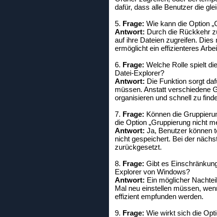
dafür, dass alle Benutzer die gle
5.
Frage:
Wie kann die Option „G
Antwort:
Durch die Rückkehr z
auf ihre Dateien zugreifen. Dies
ermöglicht ein effizienteres Arbei
6.
Frage:
Welche Rolle spielt di
Datei-Explorer?
Antwort:
Die Funktion sorgt dafü
müssen. Anstatt verschiedene Gr
organisieren und schnell zu find
7.
Frage:
Können die Gruppierun
die Option „Gruppierung nicht mer
Antwort:
Ja, Benutzer können t
nicht gespeichert. Bei der näch
zurückgesetzt.
8.
Frage:
Gibt es Einschränkunge
Explorer von Windows?
Antwort:
Ein möglicher Nachteil
Mal neu einstellen müssen, wenn
effizient empfunden werden.
9.
Frage:
Wie wirkt sich die Opt