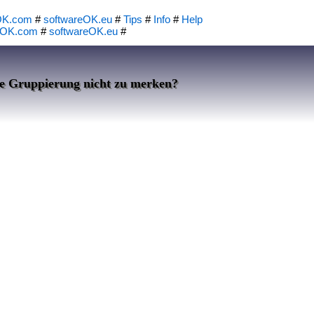
OK.com
#
softwareOK.eu
#
Tips
#
Info
#
Help
eOK.com
#
softwareOK.eu
#
ie Gruppierung nicht zu merken?