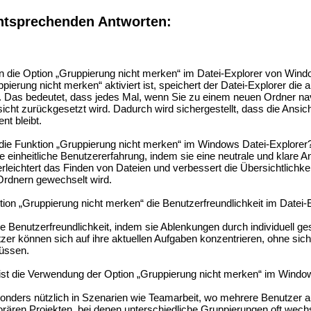
ntsprechenden Antworten:
die Option „Gruppierung nicht merken“ im Datei-Explorer von Window
erung nicht merken“ aktiviert ist, speichert der Datei-Explorer die a
. Das bedeutet, dass jedes Mal, wenn Sie zu einem neuen Ordner nav
icht zurückgesetzt wird. Dadurch wird sichergestellt, dass die Ansic
t bleibt.
 die Funktion „Gruppierung nicht merken“ im Windows Datei-Explorer
e einheitliche Benutzererfahrung, indem sie eine neutrale und klare A
rleichtert das Finden von Dateien und verbessert die Übersichtlichke
rdnern gewechselt wird.
tion „Gruppierung nicht merken“ die Benutzerfreundlichkeit im Datei-
e Benutzerfreundlichkeit, indem sie Ablenkungen durch individuell ge
er können sich auf ihre aktuellen Aufgaben konzentrieren, ohne sic
müssen.
ist die Verwendung der Option „Gruppierung nicht merken“ im Windo
onders nützlich in Szenarien wie Teamarbeit, wo mehrere Benutzer a
orären Projekten, bei denen unterschiedliche Gruppierungen oft wechs