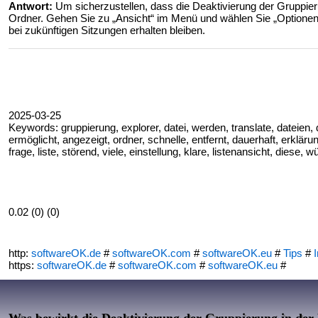
Antwort:
Um sicherzustellen, dass die Deaktivierung der Gruppieru
Ordner. Gehen Sie zu „Ansicht“ im Menü und wählen Sie „Optionen
bei zukünftigen Sitzungen erhalten bleiben.
2025-03-25
Keywords: gruppierung, explorer, datei, werden, translate, dateien, 
ermöglicht, angezeigt, ordner, schnelle, entfernt, dauerhaft, erklär
frage, liste, störend, viele, einstellung, klare, listenansicht, diese,
0.02 (0) (0)
http:
softwareOK.de
#
softwareOK.com
#
softwareOK.eu
#
Tips
#
I
https:
softwareOK.de
#
softwareOK.com
#
softwareOK.eu
#
Was bewirkt die Deaktivierung der Gruppierung in der 