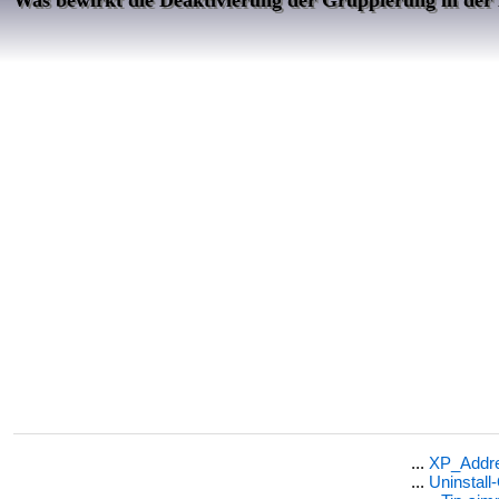
...
XP_Addre
...
Uninstal