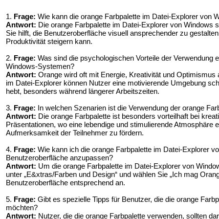
1.
Frage:
Wie kann die orange Farbpalette im Datei-Explorer von
Antwort:
Die orange Farbpalette im Datei-Explorer von Windows s
Sie hilft, die Benutzeroberfläche visuell ansprechender zu gestalten
Produktivität steigern kann.
2.
Frage:
Was sind die psychologischen Vorteile der Verwendung ei
Windows-Systemen?
Antwort:
Orange wird oft mit Energie, Kreativität und Optimismus 
im Datei-Explorer können Nutzer eine motivierende Umgebung schaf
hebt, besonders während längerer Arbeitszeiten.
3.
Frage:
In welchen Szenarien ist die Verwendung der orange Farbp
Antwort:
Die orange Farbpalette ist besonders vorteilhaft bei krea
Präsentationen, wo eine lebendige und stimulierende Atmosphäre erf
Aufmerksamkeit der Teilnehmer zu fördern.
4.
Frage:
Wie kann ich die orange Farbpalette im Datei-Explorer 
Benutzeroberfläche anzupassen?
Antwort:
Um die orange Farbpalette im Datei-Explorer von Windows
unter „E&xtras/Farben und Design“ und wählen Sie „Ich mag Orang
Benutzeroberfläche entsprechend an.
5.
Frage:
Gibt es spezielle Tipps für Benutzer, die die orange Far
möchten?
Antwort:
Nutzer, die die orange Farbpalette verwenden, sollten da