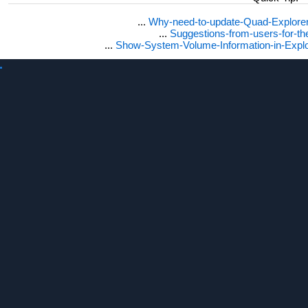
...
Why-need-to-update-Quad-Explore
...
Suggestions-from-users-for-t
...
Show-System-Volume-Information-in-Expl