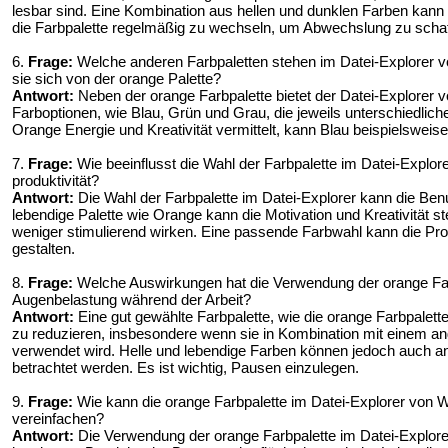
lesbar sind. Eine Kombination aus hellen und dunklen Farben kann 
die Farbpalette regelmäßig zu wechseln, um Abwechslung zu schaf
6.
Frage:
Welche anderen Farbpaletten stehen im Datei-Explorer 
sie sich von der orange Palette?
Antwort:
Neben der orange Farbpalette bietet der Datei-Explorer
Farboptionen, wie Blau, Grün und Grau, die jeweils unterschiedl
Orange Energie und Kreativität vermittelt, kann Blau beispielsweis
7.
Frage:
Wie beeinflusst die Wahl der Farbpalette im Datei-Explo
produktivität?
Antwort:
Die Wahl der Farbpalette im Datei-Explorer kann die Benu
lebendige Palette wie Orange kann die Motivation und Kreativität 
weniger stimulierend wirken. Eine passende Farbwahl kann die Pro
gestalten.
8.
Frage:
Welche Auswirkungen hat die Verwendung der orange Farb
Augenbelastung während der Arbeit?
Antwort:
Eine gut gewählte Farbpalette, wie die orange Farbpalett
zu reduzieren, insbesondere wenn sie in Kombination mit einem 
verwendet wird. Helle und lebendige Farben können jedoch auch an
betrachtet werden. Es ist wichtig, Pausen einzulegen.
9.
Frage:
Wie kann die orange Farbpalette im Datei-Explorer von 
vereinfachen?
Antwort:
Die Verwendung der orange Farbpalette im Datei-Explorer