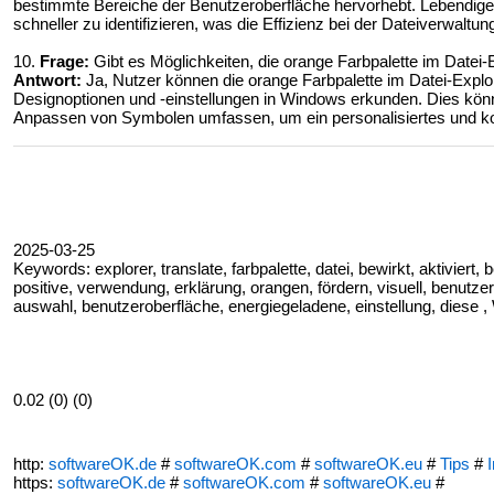
bestimmte Bereiche der Benutzeroberfläche hervorhebt. Lebendige 
schneller zu identifizieren, was die Effizienz bei der Dateiverwaltun
10.
Frage:
Gibt es Möglichkeiten, die orange Farbpalette im Date
Antwort:
Ja, Nutzer können die orange Farbpalette im Datei-Explo
Designoptionen und -einstellungen in Windows erkunden. Dies kö
Anpassen von Symbolen umfassen, um ein personalisiertes und ko
2025-03-25
Keywords: explorer, translate, farbpalette, datei, bewirkt, aktiviert,
positive, verwendung, erklärung, orangen, fördern, visuell, benutze
auswahl, benutzeroberfläche, energiegeladene, einstellung, diese , 
0.02 (0) (0)
http:
softwareOK.de
#
softwareOK.com
#
softwareOK.eu
#
Tips
#
I
https:
softwareOK.de
#
softwareOK.com
#
softwareOK.eu
#