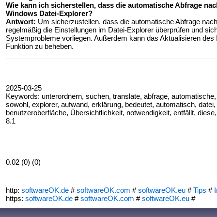
Wie kann ich sicherstellen, dass die automatische Abfrage na
Windows Datei-Explorer?
Antwort:
Um sicherzustellen, dass die automatische Abfrage nach U
regelmäßig die Einstellungen im Datei-Explorer überprüfen und sich
Systemprobleme vorliegen. Außerdem kann das Aktualisieren des B
Funktion zu beheben.
2025-03-25
Keywords: unterordnern, suchen, translate, abfrage, automatische, 
sowohl, explorer, aufwand, erklärung, bedeutet, automatisch, datei, 
benutzeroberfläche, Übersichtlichkeit, notwendigkeit, entfällt, diese
8.1
0.02 (0) (0)
http:
softwareOK.de
#
softwareOK.com
#
softwareOK.eu
#
Tips
#
I
https:
softwareOK.de
#
softwareOK.com
#
softwareOK.eu
#