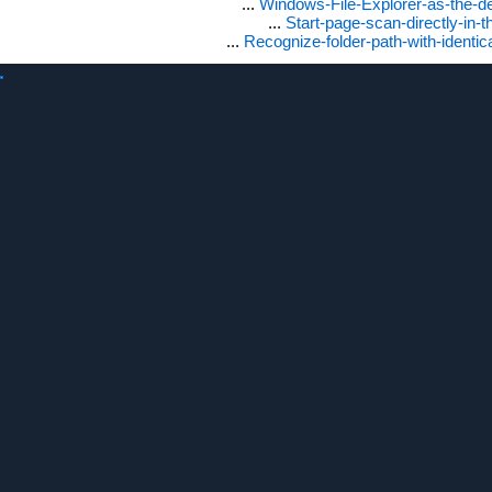
...
Windows-File-Explorer-as-the-de
...
Start-page-scan-directly-in-t
...
Recognize-folder-path-with-identi