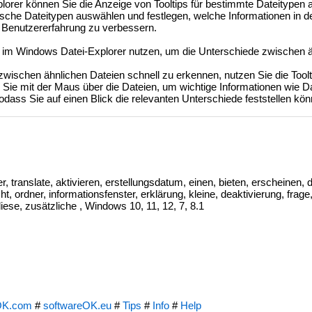
lorer können Sie die Anzeige von Tooltips für bestimmte Dateitypen 
ische Dateitypen auswählen und festlegen, welche Informationen in de
e Benutzererfahrung zu verbessern.
s im Windows Datei-Explorer nutzen, um die Unterschiede zwischen 
ischen ähnlichen Dateien schnell zu erkennen, nutzen Sie die Toolt
Sie mit der Maus über die Dateien, um wichtige Informationen wie D
dass Sie auf einen Blick die relevanten Unterschiede feststellen kön
er, translate, aktivieren, erstellungsdatum, einen, bieten, erscheinen, 
t, ordner, informationsfenster, erklärung, kleine, deaktivierung, frage,
diese, zusätzliche , Windows 10, 11, 12, 7, 8.1
OK.com
#
softwareOK.eu
#
Tips
#
Info
#
Help