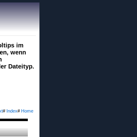
ltips im
nen, wenn
n
er Dateityp.
xt
#
Index
#
Home