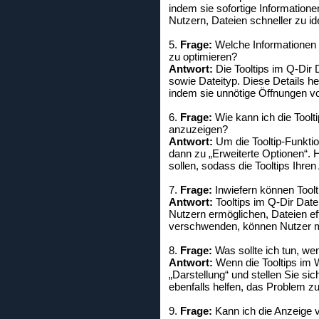
indem sie sofortige Information
Nutzern, Dateien schneller zu id
5.
Frage:
Welche Informationen k
zu optimieren?
Antwort:
Die Tooltips im Q-Dir 
sowie Dateityp. Diese Details he
indem sie unnötige Öffnungen v
6.
Frage:
Wie kann ich die Toolt
anzuzeigen?
Antwort:
Um die Tooltip-Funkti
dann zu „Erweiterte Optionen“. 
sollen, sodass die Tooltips Ihre
7.
Frage:
Inwiefern können Toolt
Antwort:
Tooltips im Q-Dir Datei
Nutzern ermöglichen, Dateien eff
verschwenden, können Nutzer mit
8.
Frage:
Was sollte ich tun, we
Antwort:
Wenn die Tooltips im W
„Darstellung“ und stellen Sie sic
ebenfalls helfen, das Problem z
9.
Frage:
Kann ich die Anzeige v