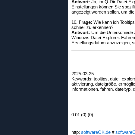
Antwort:
Ja, im Q-Dir Datei-Exp
Einstellungen können Sie spezif
angezeigt werden sollen, um di
10.
Frage:
Wie kann ich Tooltip
schnell zu erkennen?
Antwort:
Um die Unterschiede zw
Windows Datei-Explorer. Fahren 
Erstellungsdatum anzuzeigen, so
2025-03-25
Keywords: tooltips, datei, explor
aktivierung, dateigröße, ermöglich
informationen, fahren, dateityp, 
0.01 (0) (0)
http:
softwareOK.de
#
software