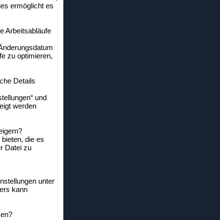
ies ermöglicht es
e Arbeitsabläufe
nd Änderungsdatum
fe zu optimieren,
che Details
tellungen“ und
eigt werden
eigern?
 bieten, die es
r Datei zu
nstellungen unter
rers kann
sen?