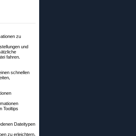
mationen zu
stellungen und
sätzliche
ei fahren.
einen schnellen
eiten,
tionen
ormationen
n Tooltips
iedenen Dateitypen
en zu erleichtern,