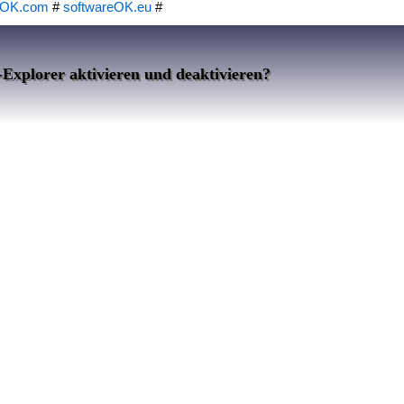
eOK.com
#
softwareOK.eu
#
-Explorer aktivieren und deaktivieren?