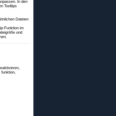
anpassen. In den
n Tooltips
ähnlichen Dateien
ip-Funktion im
ateigröße und
nen.
deaktivieren,
 funktion,