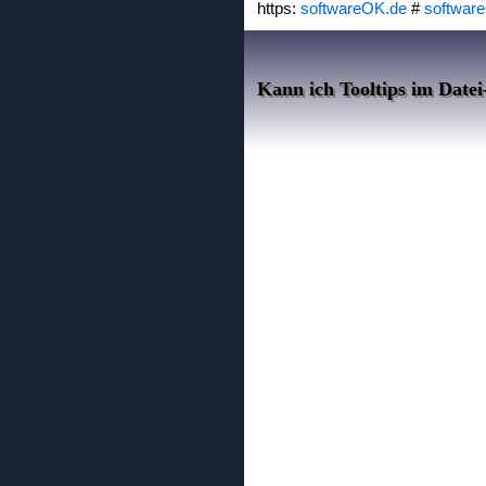
https:
softwareOK.de
#
softwar
Kann ich Tooltips im Datei