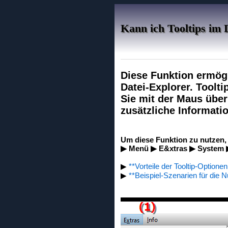
Kann ich Tooltips im 
Diese Funktion ermögl
Datei-Explorer. Toolti
Sie mit der Maus über
zusätzliche Informati
Um diese Funktion zu nutzen, 
▶ Menü ▶ E&xtras ▶ System ▶
▶
**Vorteile der Tooltip-Optione
▶
**Beispiel-Szenarien für die N