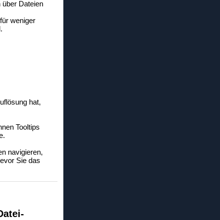
n über Dateien
für weniger
.
:
uflösung hat,
nen Tooltips
e.
n navigieren,
bevor Sie das
atei-