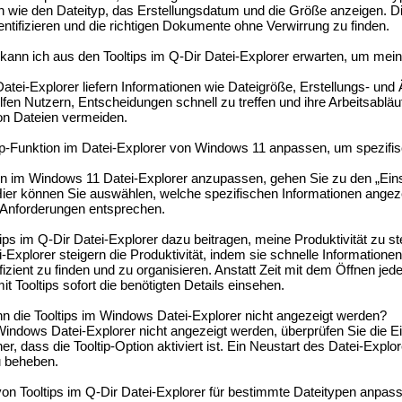
en wie den Dateityp, das Erstellungsdatum und die Größe anzeigen. D
entifizieren und die richtigen Dokumente ohne Verwirrung zu finden.
ann ich aus den Tooltips im Q-Dir Datei-Explorer erwarten, um mein
Datei-Explorer liefern Informationen wie Dateigröße, Erstellungs- u
lfen Nutzern, Entscheidungen schnell zu treffen und ihre Arbeitsabläu
on Dateien vermeiden.
ip-Funktion im Datei-Explorer von Windows 11 anpassen, um spezifis
on im Windows 11 Datei-Explorer anzupassen, gehen Sie zu den „Eins
Hier können Sie auswählen, welche spezifischen Informationen angez
n Anforderungen entsprechen.
ips im Q-Dir Datei-Explorer dazu beitragen, meine Produktivität zu st
-Explorer steigern die Produktivität, indem sie schnelle Informationen
izient zu finden und zu organisieren. Anstatt Zeit mit dem Öffnen jede
 Tooltips sofort die benötigten Details einsehen.
nn die Tooltips im Windows Datei-Explorer nicht angezeigt werden?
indows Datei-Explorer nicht angezeigt werden, überprüfen Sie die Ei
her, dass die Tooltip-Option aktiviert ist. Ein Neustart des Datei-Explo
u beheben.
on Tooltips im Q-Dir Datei-Explorer für bestimmte Dateitypen anpas