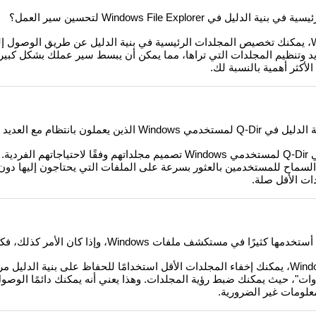
Windows File Explorer لتحسين سير العمل؟
في Windows File Explorer، يمكنك تخصيص المجلدات الرئيسية في بنية الدليل عن طريق الوص
ديد وتنظيم المجلدات التي تراها، مما يمكن أن يبسط سير عملك بشكل كبي
أكثر أهمية بالنسبة لك.
بانتظام مع العديد من الملفات؟
يتيح تخصيص بنية الدليل في Q-Dir لمستخدمي Windows تصميم مجلداتهم وفقًا لاحتياجا
لسماح للمستخدمين بالعثور بسرعة على الملفات التي يحتاجون إليها دون 
ت الأقل صلة.
ي مستكشف ملفات Windows، وإذا كان الأمر كذلك، فكيف يعمل؟
نعم، في Windows File Explorer، يمكنك إخفاء المجلدات الأقل استخدامًا للحفاظ على بنية الد
دوات"، حيث يمكنك ضبط رؤية المجلدات. وهذا يعني أنه يمكنك دائمًا الوصو
علومات غير الضرورية.