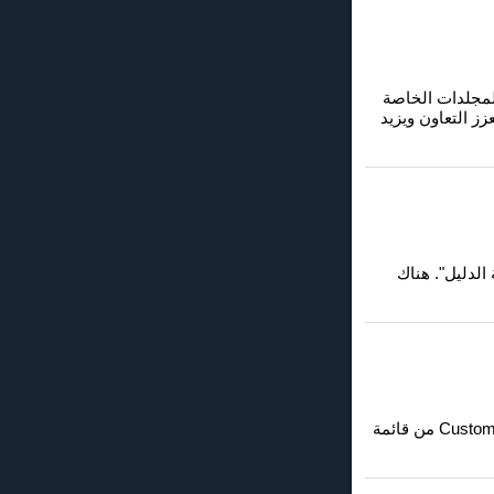
لفريق تنظيم بنية المجلدات الخاصة
ز التعاون ويزيد
"أدوات" وحدد "بنية الدليل". هناك
يمكنك تخصيص بنية الدليل المعروض في Windows File Explorer عن طريق الوصول إلى Customize Folder من قائمة