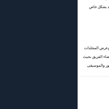
يد بشكل خاص
 وعرض المجلدات
اء الفريق بحيث
ور والموسيقى