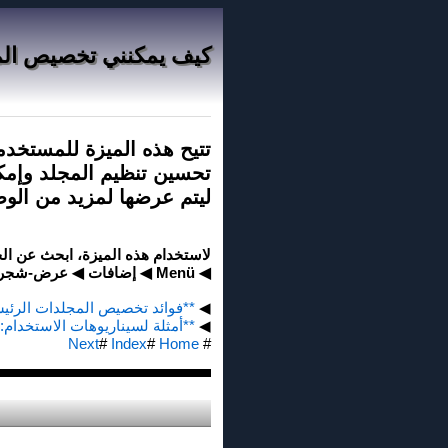
كيف يمكنني تخصيص المج
تتيح هذه الميزة للمستخد
تحسين تنظيم المجلد وإمكا
ليتم عرضها لمزيد من الو
لاستخدام هذه الميزة، ابحث عن الخي
◀ Menü ◀ إضافات ◀ عرض-شجري ◀ مجلدات
◀
**فوائد تخصيص المجلدات الرئيسية
◀
**أمثلة لسيناريوهات الاستخدام:*
Next
#
Index
#
Home
#